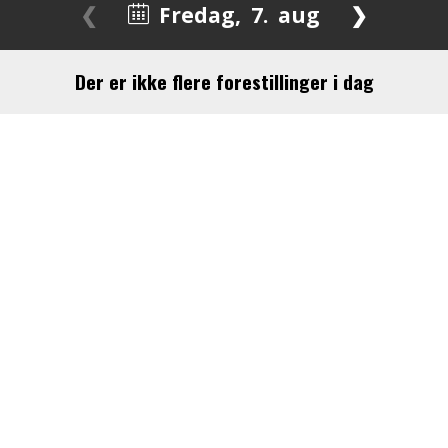
❮
Fredag
,
7.
aug
❯
Der er ikke flere forestillinger i dag
August 2026
Man
Tirs
Ons
Tors
Fre
Lør
Søn
27
28
29
30
31
1
2
3
4
5
6
7
8
9
10
11
12
13
14
15
16
17
18
19
20
21
22
23
24
25
26
27
28
29
30
31
1
2
3
4
5
6