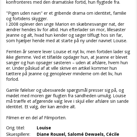
konfronteres med den dramatiske fortid, hun flygtede fra.
"Pigen uden navn" er et gribende drama om identitet, familie
og fortidens skygger.
I 2008 oplever den unge Marion en skæbnesvanger nat, der
ændrer hendes liv for altid. Hun efterlader sin mor, lillesøster
Jeanne og alt, hvad hun kender og søger tilflugt hos sin far,
som hjælper hende med at starte på ny under navnet Louise.
Femten år senere lever Louise et nyt liv, men fortiden lader sig
ikke glemme. Ved et tilfælde opdager hun, at Jeanne er blevet
sanger og hun opsøger søsteren – uden at afsløre, hvem hun
er. Under påskud af at ville skrive en artikel kommer hun
tættere på Jeanne og genoplever minderne om det liv, hun
forlod.
Gamle følelser og ubesvarede spørgsmål presser sig på, og
mødet med moren gør flugten fra sandheden umulig. Louise
må træffe et afgørende valg: leve i skjul eller afsløre sin sande
identitet. Et valg, der kan ændre alt.
Filmen er en del af Filmporten.
Orig. titel:
Louise
Skuespillere:
Diane Rouxel, Salomé Dewaels, Cécile